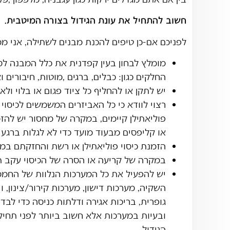
חשוב להתחיל את עונת הגידול בצורה המיטבית.
לפניכם אם-כן טיפים להכנת מבנים לשתילה, אני ממל
מומלץ לבחון בעין קפדנית את כלל המבנה לסקו
החלקים כגון: כבלים, ברגים ,מוטות, חיבורים ו
יש לתקן או להחליף כל ציוד פגום או בלוי ולא 
רצוי לוודא כי כל האביזרים המשמשים לכיסוי
פוליאתילן קיימים, במקרה של מחסור יש להזמי
או קליפסים מבעוד מועד כדי לא לגלות ברגע
הזמנת כיסוי פוליאתילן או רשת והחזקתם במ
במקרה של קריעה או הסרה של הכיסוי עקב תק
יש להפעיל את כל המערכות הנלוות של החממה
השקיה, מערכות דישון, מערכות קירור/צינון, 
גופרית, בריכות אגירה ודלתות כניסה כדי לב
ובעיות במערכות אלא חשוב ביותר לפני תחיל
הגידול.