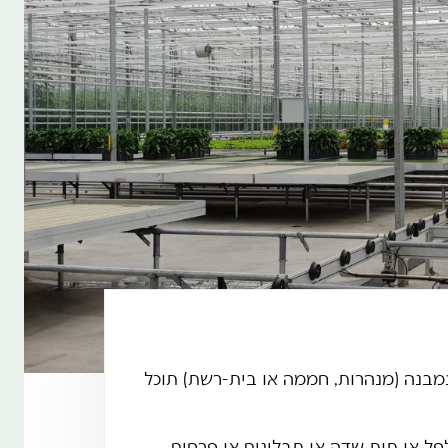
ש
ש
א
מ
מ
במבנה (מנהרות, חממה או בית-רשת) תוכל
ה
לפל או תות שדה או תבלינים או פרחים.