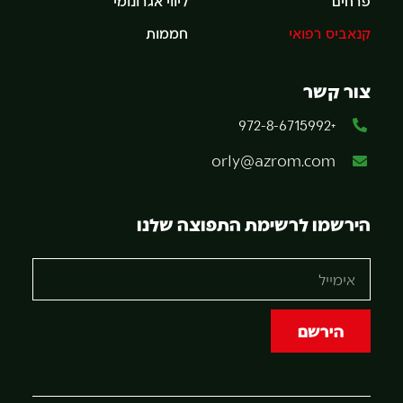
פרחים
ליווי אגרונומי
קנאביס רפואי
חממות
צור קשר
+972-8-6715992
orly@azrom.com
הירשמו לרשימת התפוצה שלנו
הירשם