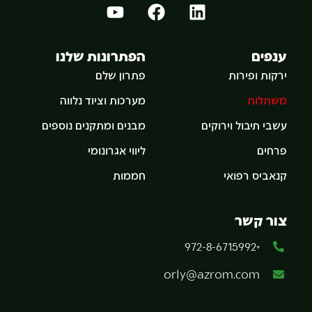
ענפים
הפתרונות שלנו
ירקות ופירות
פתרון שלם
משתלות
מערכות וציוד נלווה
עשבי תיבול וירוקים
מבנים ומתקנים נוספים
פרחים
ליווי אגרונומי
קנאביס רפואי
חממות
צור קשר
+972-8-6715992
orly@azrom.com